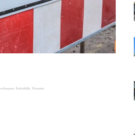
ochwasser
,
Soforthilfe
,
Unwetter