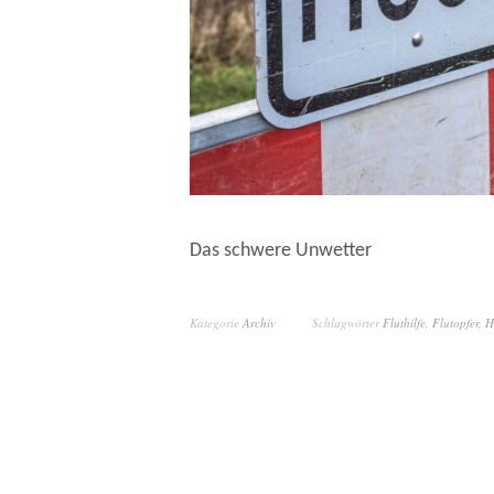
Das schwere Unwetter
Kategorie
Archiv
Schlagwörter
Fluthilfe
,
Flutopfer
,
H