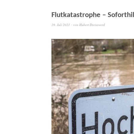
Flutkatastrophe – Soforthi
19. Juli 2021
von
Hubert Dreisewerd