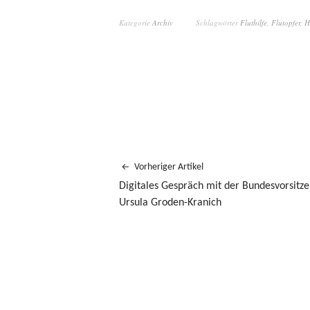
Kategorie
Archiv
Schlagwörter
Fluthilfe
,
Flutopfer
,
H
Vorheriger Artikel
Digitales Gespräch mit der Bundesvorsitz
Ursula Groden-Kranich