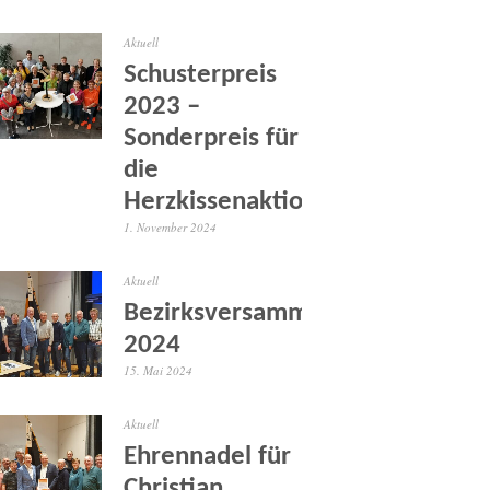
Aktuell
Schusterpreis
2023 –
Sonderpreis für
die
Herzkissenaktion
1. November 2024
Aktuell
Bezirksversammlung
2024
15. Mai 2024
Aktuell
Ehrennadel für
Christian