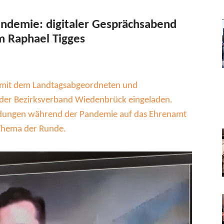
andemie: digitaler Gesprächsabend
 Raphael Tigges
 mit dem Landtagsabgeordneten und
 der Bezirksverband Wiedenbrück eingeladen.
eidungen während der Pandemie auf das Ehrenamt
 Thema der Runde.