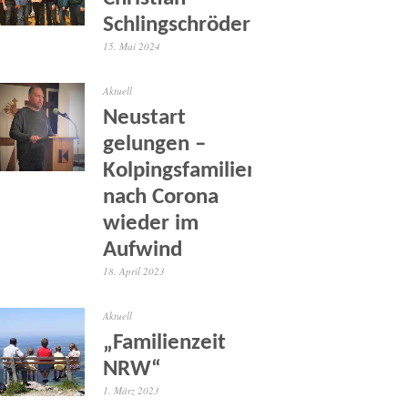
Schlingschröder
15. Mai 2024
Aktuell
Neustart
gelungen –
Kolpingsfamilien
nach Corona
wieder im
Aufwind
18. April 2023
Aktuell
„Familienzeit
NRW“
1. März 2023