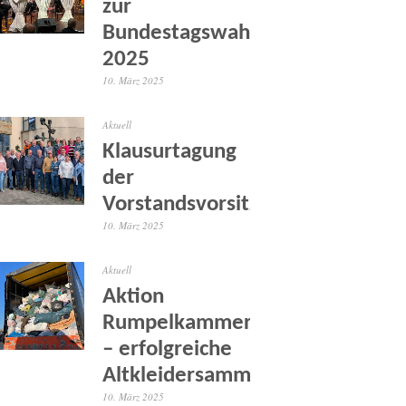
zur
Bundestagswahl
2025
10. März 2025
Aktuell
Klausurtagung
der
Vorstandsvorsitzenden
10. März 2025
Aktuell
Aktion
Rumpelkammer
– erfolgreiche
Altkleidersammlung
10. März 2025