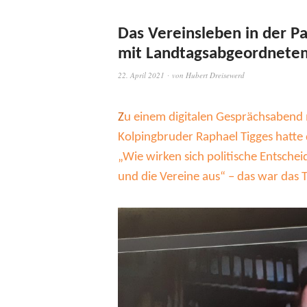
Das Vereinsleben in der P
mit Landtagsabgeordnetem
22. April 2021
von
Hubert Dreisewerd
Z
u einem digitalen Gesprächsabend
Kolpingbruder Raphael Tigges hatte
„Wie wirken sich politische Entsch
und die Vereine aus“ – das war das