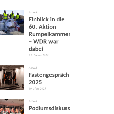
Aktuell
Einblick in die
60. Aktion
Rumpelkammer
– WDR war
dabei
23. Januar 2026
Aktuell
Fastengespräch
2025
10. März 2025
Aktuell
Podiumsdiskussion