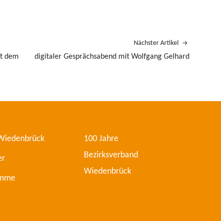
Nächster Artikel
it dem
digitaler Gesprächsabend mit Wolfgang Gelhard
 Wiedenbrück
100 Jahre
Bezirksverband
er
Wiedenbrück
amme